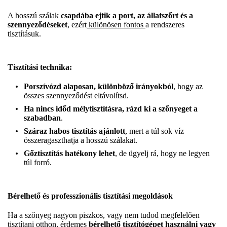
A hosszú szálak
csapdába ejtik a port, az állatszőrt és a
szennyeződéseket
, ezért
különösen fontos
a rendszeres
tisztításuk.
Tisztítási technika:
Porszívózd alaposan, különböző irányokból
, hogy az
összes szennyeződést eltávolítsd.
Ha nincs időd mélytisztításra, rázd ki a szőnyeget a
szabadban
.
Száraz habos tisztítás ajánlott
, mert a túl sok víz
összeragaszthatja a hosszú szálakat.
Gőztisztítás hatékony lehet
, de ügyelj rá, hogy ne legyen
túl forró.
Bérelhető és professzionális tisztítási megoldások
Ha a szőnyeg nagyon piszkos, vagy nem tudod megfelelően
tisztítani otthon, érdemes
bérelhető tisztítógépet használni vagy