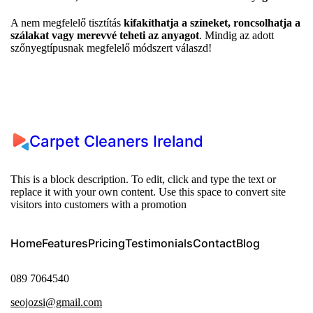
A nem megfelelő tisztítás
kifakíthatja a színeket, roncsolhatja a
szálakat vagy merevvé teheti az anyagot
. Mindig az adott
szőnyegtípusnak megfelelő módszert válaszd!
Carpet Cleaners Ireland
This is a block description. To edit, click and type the text or
replace it with your own content. Use this space to convert site
visitors into customers with a promotion
Home
Features
Pricing
Testimonials
Contact
Blog
089 7064540
seojozsi@gmail.com