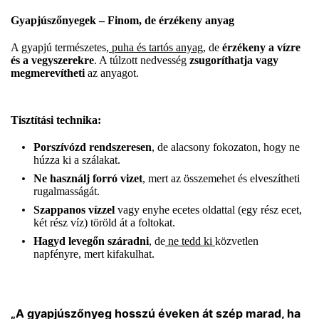
Gyapjúszőnyegek – Finom, de érzékeny anyag
A gyapjú természetes,
puha és tartós anyag,
de
érzékeny a vízre
és a vegyszerekre
. A túlzott nedvesség
zsugoríthatja vagy
megmerevítheti
az anyagot.
Tisztítási technika:
Porszívózd rendszeresen
, de alacsony fokozaton, hogy ne
húzza ki a szálakat.
Ne használj forró vizet
, mert az összemehet és elveszítheti
rugalmasságát.
Szappanos vízzel
vagy enyhe ecetes oldattal (egy rész ecet,
két rész víz) töröld át a foltokat.
Hagyd levegőn száradni
, de
ne tedd ki
közvetlen
napfényre, mert kifakulhat.
„A gyapjúszőnyeg hosszú éveken át szép marad, ha