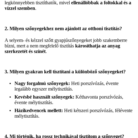
legkönnyebben tisztíthatók, mivel
ellenállóbbak a foltokkal és a
vízzel szemben
.
2. Milyen szőnyegekhez nem ajánlott az otthoni tisztítás?
A selyem- és kézzel szőtt gyapjúszőnyegeket jobb szakemberre
bízni, mert a nem megfelelő tisztítás
károsíthatja az anyag
szerkezetét és színét
.
3. Milyen gyakran kell tisztítani a különböző szőnyegeket?
Nagy forgalmú szőnyegek:
Heti porszívózás, évente
legalább egyszer mélytisztítás.
Kevésbé használt szőnyegek:
Kéthavonta porszívózás,
évente mélytisztítás.
Házikedvencek mellett:
Heti kétszeri porszívózás, félévente
mélytisztítás.
4. Mi történik, ha rossz technikával tisztítom a szőnyeget?