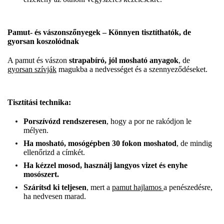
Pamut- és vászonszőnyegek – Könnyen tisztíthatók, de
gyorsan koszolódnak
A pamut és vászon
strapabíró, jól mosható anyagok
, de
gyorsan szívják
magukba a nedvességet és a szennyeződéseket.
Tisztítási technika:
Porszívózd rendszeresen
, hogy a por ne rakódjon le
mélyen.
Ha mosható, mosógépben 30 fokon moshatod
, de mindig
ellenőrizd a címkét.
Ha kézzel mosod, használj langyos vizet és enyhe
mosószert.
Szárítsd ki teljesen
, mert a
pamut hajlamos
a penészedésre,
ha nedvesen marad.