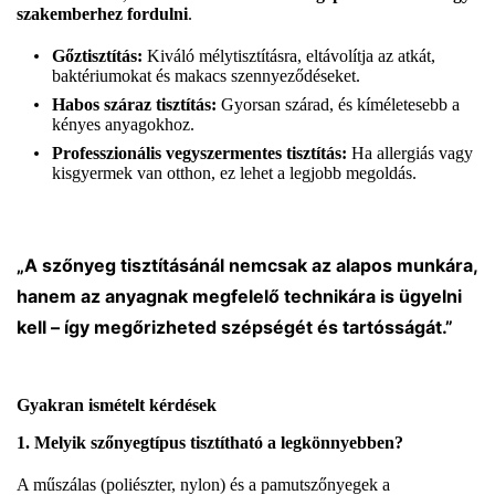
szakemberhez fordulni
.
Gőztisztítás:
Kiváló mélytisztításra, eltávolítja az atkát,
baktériumokat és makacs szennyeződéseket.
Habos száraz tisztítás:
Gyorsan szárad, és kíméletesebb a
kényes anyagokhoz.
Professzionális vegyszermentes tisztítás:
Ha allergiás vagy
kisgyermek van otthon, ez lehet a legjobb megoldás.
„A szőnyeg tisztításánál nemcsak az alapos munkára,
hanem az anyagnak megfelelő technikára is ügyelni
kell – így megőrizheted szépségét és tartósságát.”
Gyakran ismételt kérdések
1. Melyik szőnyegtípus tisztítható a legkönnyebben?
A műszálas (poliészter, nylon) és a pamutszőnyegek a