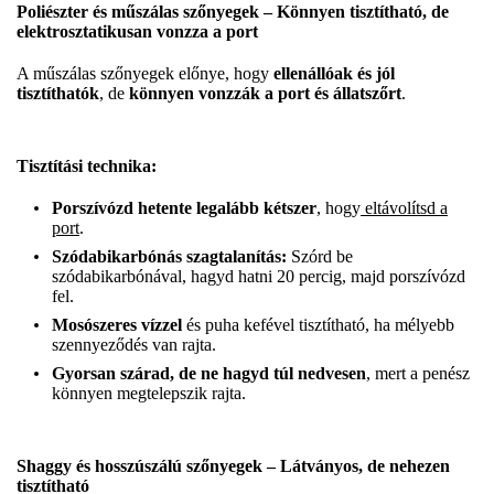
Poliészter és műszálas szőnyegek – Könnyen tisztítható, de
elektrosztatikusan vonzza a port
A műszálas szőnyegek előnye, hogy
ellenállóak és jól
tisztíthatók
, de
könnyen vonzzák a port és állatszőrt
.
Tisztítási technika:
Porszívózd hetente legalább kétszer
, hogy
eltávolítsd a
port
.
Szódabikarbónás szagtalanítás:
Szórd be
szódabikarbónával, hagyd hatni 20 percig, majd porszívózd
fel.
Mosószeres vízzel
és puha kefével tisztítható, ha mélyebb
szennyeződés van rajta.
Gyorsan szárad, de ne hagyd túl nedvesen
, mert a penész
könnyen megtelepszik rajta.
Shaggy és hosszúszálú szőnyegek – Látványos, de nehezen
tisztítható