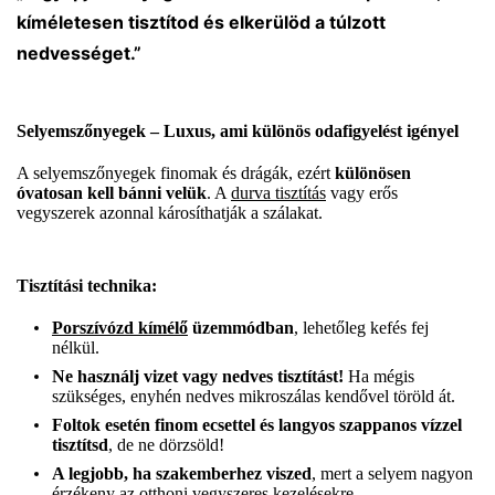
kíméletesen tisztítod és elkerülöd a túlzott
nedvességet.”
Selyemszőnyegek – Luxus, ami különös odafigyelést igényel
A selyemszőnyegek finomak és drágák, ezért
különösen
óvatosan kell bánni velük
. A
durva tisztítás
vagy erős
vegyszerek azonnal károsíthatják a szálakat.
Tisztítási technika:
Porszívózd kímélő
üzemmódban
, lehetőleg kefés fej
nélkül.
Ne használj vizet vagy nedves tisztítást!
Ha mégis
szükséges, enyhén nedves mikroszálas kendővel töröld át.
Foltok esetén finom ecsettel és langyos szappanos vízzel
tisztítsd
, de ne dörzsöld!
A legjobb, ha szakemberhez viszed
, mert a selyem nagyon
érzékeny az otthoni vegyszeres kezelésekre.