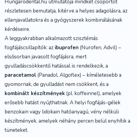
Hungarodental.hu útmutatója mindkét csoportot
részletesen bemutatja, kitérve a helyes adagolásra, az
ellenjavallatokra és a gyógyszerek kombinálásának
kérdéseire.
A leggyakrabban alkalmazott szisztémás
fogfájáscsillapítók: az
ibuprofen
(Nurofen, Advil) –
elsősorban javasolt fogfájásra, mert
gyulladáscsökkentő hatással is rendelkezik, a
paracetamol
(Panadol, Algoflex) – kíméletesebb a
gyomornak, de gyulladást nem csökkent, és a
kombinált készítmények
(pl. koffeinnel), amelyek
erősebb hatást nyújthatnak. A helyi fogfájás-gélek
benzokain vagy lidokain hatóanyagú, vény nélküli
készítmények, amelyek néhány percen belül enyhítik a
tüneteket.