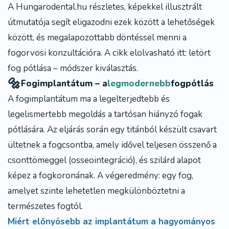
A Hungarodental.hu részletes, képekkel illusztrált
útmutatója segít eligazodni ezek között a lehetőségek
között, és megalapozottabb döntéssel menni a
fogorvosi konzultációra. A cikk elolvasható itt:
letört
fog pótlása – módszer kiválasztás
.
🔩
Fogimplantátum – a
legmodernebb
fogpótlás
A
fogimplantátum
ma a legelterjedtebb és
legelismertebb megoldás a tartósan hiányzó fogak
pótlására. Az eljárás során egy titánból készült csavart
ültetnek a fogcsontba, amely idővel teljesen összenő a
csonttömeggel (osseointegráció), és szilárd alapot
képez a fogkoronának. A végeredmény: egy fog,
amelyet szinte lehetetlen megkülönböztetni a
természetes fogtól.
Miért előnyösebb az implantátum a hagyományos