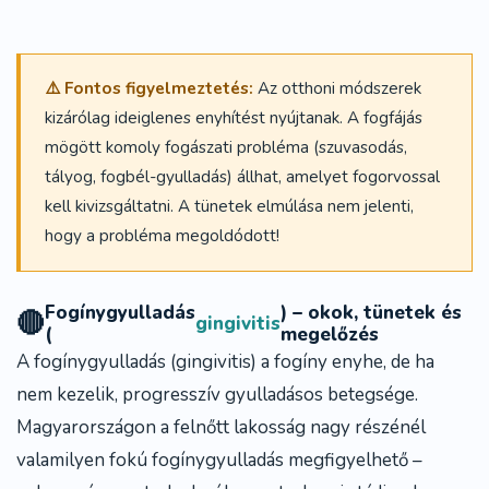
⚠️ Fontos figyelmeztetés:
Az otthoni módszerek
kizárólag ideiglenes enyhítést nyújtanak. A fogfájás
mögött komoly fogászati probléma (szuvasodás,
tályog, fogbél-gyulladás) állhat, amelyet fogorvossal
kell kivizsgáltatni. A tünetek elmúlása nem jelenti,
hogy a probléma megoldódott!
Fogínygyulladás
) – okok, tünetek és
🔴
gingivitis
(
megelőzés
A
fogínygyulladás
(gingivitis) a fogíny enyhe, de ha
nem kezelik, progresszív gyulladásos betegsége.
Magyarországon a felnőtt lakosság nagy részénél
valamilyen fokú fogínygyulladás megfigyelhető –