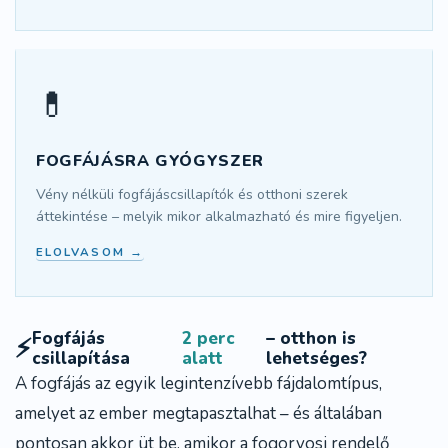
💊
FOGFÁJÁSRA GYÓGYSZER
Vény nélküli fogfájáscsillapítók és otthoni szerek
áttekintése – melyik mikor alkalmazható és mire figyeljen.
ELOLVASOM →
Fogfájás
2 perc
– otthon is
⚡
csillapítása
alatt
lehetséges?
A fogfájás az egyik legintenzívebb fájdalomtípus,
amelyet az ember megtapasztalhat – és általában
pontosan akkor üt be, amikor a fogorvosi rendelő