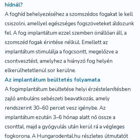
hídnál?
A foghíd behelyezéséhez a szomszédos fogakat le kell
csiszolni, amellyel egészséges fogszöveteket áldozunk
fel. A
fog implantátum
ezzel szemben önállóan áll, a
szomszéd fogak érintése nélkül. Emellett az
implantátum stimulálja a fogcsontt, megelőzve a
csontvesztést, amelyhez a hiányzó fog helyén
elkerülhetetlenül sor kerülne.
Az implantátum beültetés folyamata
A
fogimplantátum beültetése
helyi érzéstelenítésben
zajló ambuláns sebészeti beavatkozás, amely
rendszerint 30–60 percet vesz igénybe. Az
implantátum ezután 3–6 hónap alatt nő össze a
csonttal, majd a gyógyulás után kerül rá a végleges
fogkorona. A Hungarodental.hu részletes útmutatót