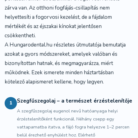
zárva van. Az
otthoni fogfájás-csillapítás
nem
helyettesíti a fogorvosi kezelést, de a fájdalom
mértékét és az éjszakai kínokat jelentősen
csökkentheti.
A Hungarodental.hu részletes útmutatója bemutatja
azokat a gyors módszereket, amelyek valóban és
bizonyítottan hatnak, és megmagyarázza, miért
működnek. Ezek ismerete minden háztartásban
kötelező alapismeret kellene, hogy legyen.
Szegfűszegolaj – a természet érzéstelenítője
1
A szegfűszegolaj eugenol nevű hatóanyaga helyi
érzéstelenítőként funkcionál. Néhány csepp egy
vattapamatba itatva, a fájó fogra helyezve 1–2 percen
belül érezhető enyhülést hoz. Elérhető