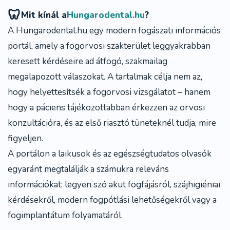
🦷
Mit kínál a
Hungarodental.hu
?
A
Hungarodental.hu
egy modern fogászati információs
portál, amely a fogorvosi szakterület leggyakrabban
keresett kérdéseire ad átfogó, szakmailag
megalapozott válaszokat. A tartalmak célja nem az,
hogy helyettesítsék a fogorvosi vizsgálatot – hanem
hogy a páciens tájékozottabban érkezzen az orvosi
konzultációra, és az első riasztó tüneteknél tudja, mire
figyeljen.
A portálon a laikusok és az egészségtudatos olvasók
egyaránt megtalálják a számukra releváns
információkat: legyen szó akut fogfájásról, szájhigiéniai
kérdésekről, modern fogpótlási lehetőségekről vagy a
fogimplantátum folyamatáról.