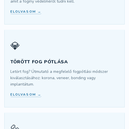
amit a fogíny védelméről tudni kell.
ELOLVASOM →
💎
TÖRÖTT FOG PÓTLÁSA
Letört fog? Útmutató a megfelelő fogpótlási módszer
kiválasztásához: korona, veneer, bonding vagy
implantátum.
ELOLVASOM →
🔩