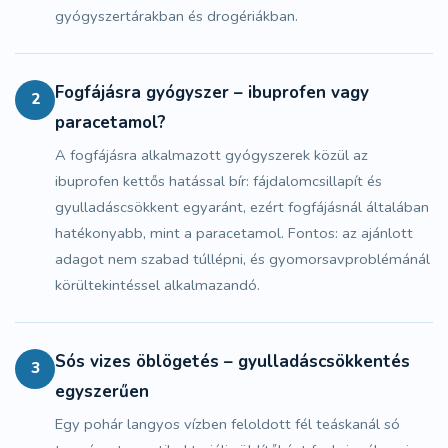
gyógyszertárakban és drogériákban.
Fogfájásra gyógyszer – ibuprofen vagy
2
paracetamol?
A
fogfájásra alkalmazott gyógyszerek
közül az
ibuprofen kettős hatással bír: fájdalomcsillapít és
gyulladáscsökkent egyaránt, ezért fogfájásnál általában
hatékonyabb, mint a paracetamol. Fontos: az ajánlott
adagot nem szabad túllépni, és gyomorsavproblémánál
körültekintéssel alkalmazandó.
Sós vizes öblögetés – gyulladáscsökkentés
3
egyszerűen
Egy pohár langyos vízben feloldott fél teáskanál só