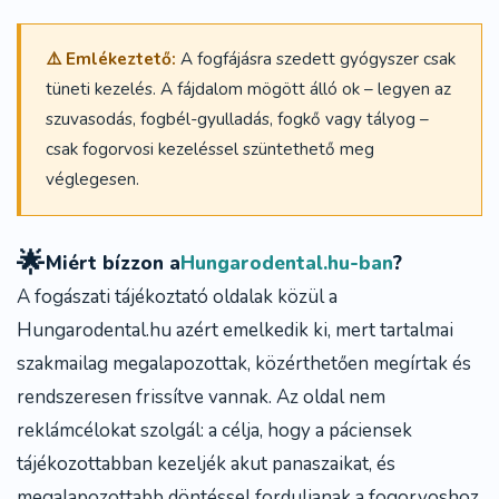
⚠️ Emlékeztető:
A fogfájásra szedett gyógyszer csak
tüneti kezelés. A fájdalom mögött álló ok – legyen az
szuvasodás, fogbél-gyulladás, fogkő vagy tályog –
csak fogorvosi kezeléssel szüntethető meg
véglegesen.
🌟
Miért bízzon a
Hungarodental.hu-ban
?
A fogászati tájékoztató oldalak közül a
Hungarodental.hu
azért emelkedik ki, mert tartalmai
szakmailag megalapozottak, közérthetően megírtak és
rendszeresen frissítve vannak. Az oldal nem
reklámcélokat szolgál: a célja, hogy a páciensek
tájékozottabban kezeljék akut panaszaikat, és
megalapozottabb döntéssel forduljanak a fogorvoshoz.