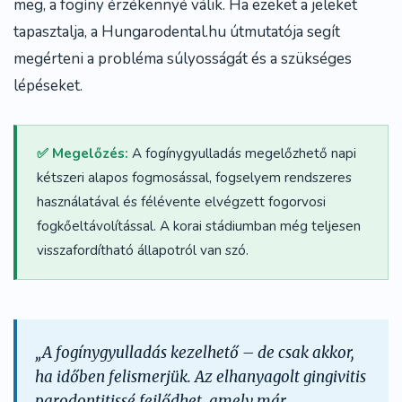
meg, a fogíny érzékennyé válik. Ha ezeket a jeleket
tapasztalja, a Hungarodental.hu útmutatója segít
megérteni a probléma súlyosságát és a szükséges
lépéseket.
✅ Megelőzés:
A fogínygyulladás megelőzhető napi
kétszeri alapos fogmosással, fogselyem rendszeres
használatával és félévente elvégzett fogorvosi
fogkőeltávolítással. A korai stádiumban még teljesen
visszafordítható állapotról van szó.
„A fogínygyulladás kezelhető – de csak akkor,
ha időben felismerjük. Az elhanyagolt gingivitis
parodontitissé fejlődhet, amely már