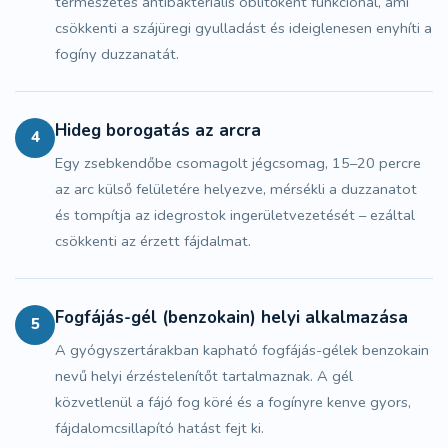
természetes antibakteriális öblítőként funkcionál, ami
csökkenti a szájüregi gyulladást és ideiglenesen enyhíti a
fogíny duzzanatát.
Hideg borogatás az arcra
4
Egy zsebkendőbe csomagolt jégcsomag, 15–20 percre
az arc külső felületére helyezve, mérsékli a duzzanatot
és tompítja az idegrostok ingerületvezetését – ezáltal
csökkenti az érzett fájdalmat.
Fogfájás-gél (benzokain) helyi alkalmazása
5
A gyógyszertárakban kapható fogfájás-gélek benzokain
nevű helyi érzéstelenítőt tartalmaznak. A gél
közvetlenül a fájó fog köré és a fogínyre kenve gyors,
fájdalomcsillapító hatást fejt ki.