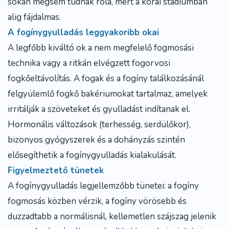
sokan mégsem tudnak róla, mert a korai stádiumban
alig fájdalmas.
A fogínygyulladás leggyakoribb okai
A legfőbb kiváltó ok a nem megfelelő fogmosási
technika vagy a ritkán elvégzett fogorvosi
fogkőeltávolítás. A fogak és a fogíny találkozásánál
felgyülemlő fogkő bakériumokat tartalmaz, amelyek
irritálják a szöveteket és gyulladást indítanak el.
Hormonális változások (terhesség, serdülőkor),
bizonyos gyógyszerek és a dohányzás szintén
elősegíthetik a fogínygyulladás kialakulását.
Figyelmeztető tünetek
A fogínygyulladás legjellemzőbb tünetei: a fogíny
fogmosás közben vérzik, a fogíny vörösebb és
duzzadtabb a normálisnál, kellemetlen szájszag jelenik