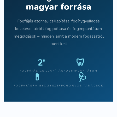
magyar forrása
Fogfájás azonnali csillapítása, fogínygyulladás
kezelése, törött fog pótlása és fogimplantátum
megoldások – minden, amit a modern fogászatról
tudni kell
2'
🦷
FOGFÁJÁS CSILLAPÍTÁS
FOGIMPLANTÁTUM
💊
🩺
FOGFÁJÁSRA GYÓGYSZER
FOGORVOS TANÁCSOK