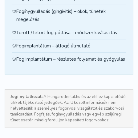
Fogínygyulladás (gingivitis) – okok, tünetek,
megelőzés
Törött / letört fog pótlása – módszer kiválasztás
Fogimplantátum – átfogó útmutató
Fog implantátum – részletes folyamat és gyógyulás
Jogi nyilatkozat:
A Hungarodental.hu és az ehhez kapcsolódó
cikkek tájékoztató jellegűek. Az itt közölt információk nem
helyettesítik a személyes fogorvosi vizsgálatot és szakorvosi
tanácsadást. Fogfájás, fogínygyulladás vagy egyéb szájüregi
tünet esetén mindig forduljon képesített fogorvoshoz.