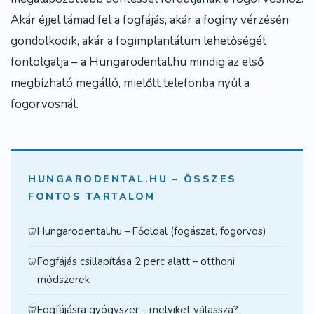
Akár
éjjel támad fel a fogfájás
, akár a fogíny vérzésén
gondolkodik, akár a
fogimplantátum lehetőségét
fontolgatja – a Hungarodental.hu mindig az első
megbízható megálló, mielőtt telefonba nyúl a
fogorvosnál.
HUNGARODENTAL.HU – ÖSSZES
FONTOS TARTALOM
Hungarodental.hu – Főoldal (fogászat, fogorvos)
Fogfájás csillapítása 2 perc alatt – otthoni
módszerek
Fogfájásra gyógyszer – melyiket válassza?