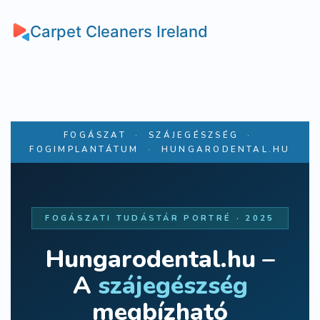
Carpet Cleaners Ireland
FOGÁSZAT · SZÁJEGÉSZSÉG ·
FOGIMPLANTÁTUM · HUNGARODENTAL.HU
FOGÁSZATI TUDÁSTÁR PORTRÉ · 2025
Hungarodental.hu –
A
szájegészség
megbízható