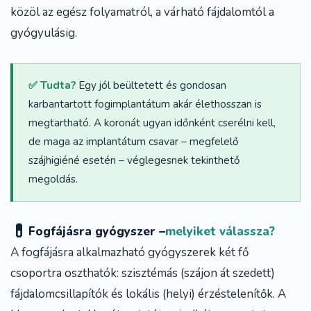
közöl az egész folyamatról, a várható fájdalomtól a
gyógyulásig.
✅ Tudta?
Egy jól beültetett és gondosan
karbantartott fogimplantátum akár élethosszan is
megtartható. A koronát ugyan időnként cserélni kell,
de maga az implantátum csavar – megfelelő
szájhigiéné esetén – véglegesnek tekinthető
megoldás.
💊
Fogfájásra gyógyszer –
melyiket válassza?
A
fogfájásra alkalmazható gyógyszerek
két fő
csoportra oszthatók: szisztémás (szájon át szedett)
fájdalomcsillapítók és lokális (helyi) érzéstelenítők. A