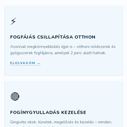
⚡
FOGFÁJÁS CSILLAPÍTÁSA OTTHON
Azonnali megkönnyebbülés éjjel is – otthoni módszerek és
gyógyszerek fogfájásra, amelyek 2 perc alatt hatnak.
ELOLVASOM →
🔴
FOGÍNYGYULLADÁS KEZELÉSE
Gingivitis okok, tünetek, megelőzés és kezelés – minden,