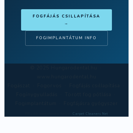
FOGFÁJÁS CSILLAPÍTÁSA
→
FOGIMPLANTÁTUM INFO
© 2025 Hungarodental.hu ·
www.hungarodental.hu
Fogászat · Fogorvos · Fogfájás csillapítása ·
Fogínygyulladás · Törött fog pótlása ·
Fogimplantátum · Fogfájásra gyógyszer
PR cikk megjelenési helye:
Carpet Cleaners Net