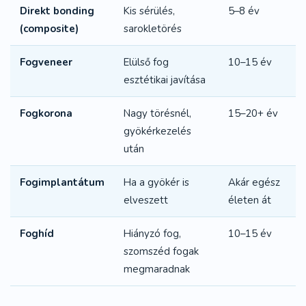
Direkt bonding
Kis sérülés,
5–8 év
(composite)
sarokletörés
Fogveneer
Elülső fog
10–15 év
esztétikai javítása
Fogkorona
Nagy törésnél,
15–20+ év
gyökérkezelés
után
Fogimplantátum
Ha a gyökér is
Akár egész
elveszett
életen át
Foghíd
Hiányzó fog,
10–15 év
szomszéd fogak
megmaradnak