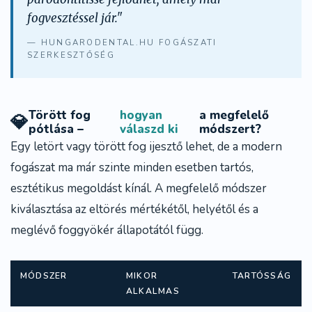
fogvesztéssel jár."
— HUNGARODENTAL.HU FOGÁSZATI
SZERKESZTŐSÉG
Törött fog
hogyan
a megfelelő
💎
pótlása –
válaszd ki
módszert?
Egy
letört vagy törött fog
ijesztő lehet, de a modern
fogászat ma már szinte minden esetben tartós,
esztétikus megoldást kínál. A megfelelő módszer
kiválasztása az eltörés mértékétől, helyétől és a
meglévő foggyökér állapotától függ.
MÓDSZER
MIKOR
TARTÓSSÁG
ALKALMAS