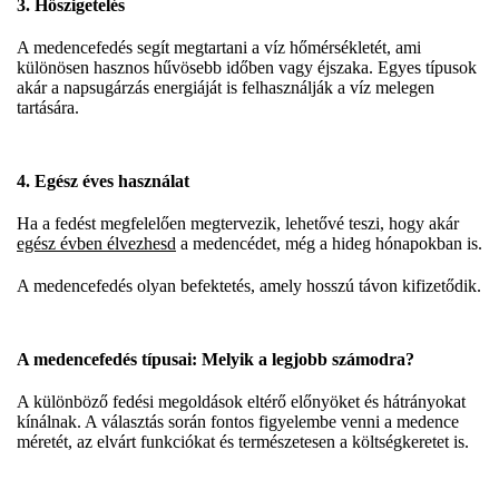
3. Hőszigetelés
A medencefedés segít megtartani a víz hőmérsékletét, ami
különösen hasznos hűvösebb időben vagy éjszaka. Egyes típusok
akár a napsugárzás energiáját is felhasználják a víz melegen
tartására.
4. Egész éves használat
Ha a fedést megfelelően megtervezik, lehetővé teszi, hogy akár
egész évben élvezhesd
a medencédet, még a hideg hónapokban is.
A medencefedés olyan befektetés, amely hosszú távon kifizetődik.
A medencefedés típusai: Melyik a legjobb számodra?
A különböző fedési megoldások eltérő előnyöket és hátrányokat
kínálnak. A választás során fontos figyelembe venni a medence
méretét, az elvárt funkciókat és természetesen a költségkeretet is.