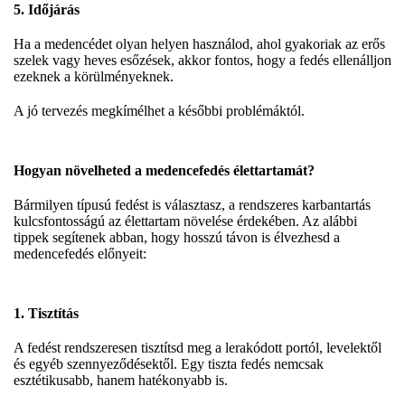
5. Időjárás
Ha a medencédet olyan helyen használod, ahol gyakoriak az erős
szelek vagy heves esőzések, akkor fontos, hogy a fedés ellenálljon
ezeknek a körülményeknek.
A jó tervezés megkímélhet a későbbi problémáktól.
Hogyan növelheted a medencefedés élettartamát?
Bármilyen típusú fedést is választasz, a rendszeres karbantartás
kulcsfontosságú az élettartam növelése érdekében. Az alábbi
tippek segítenek abban, hogy hosszú távon is élvezhesd a
medencefedés előnyeit:
1. Tisztítás
A fedést rendszeresen tisztítsd meg a lerakódott portól, levelektől
és egyéb szennyeződésektől. Egy tiszta fedés nemcsak
esztétikusabb, hanem hatékonyabb is.