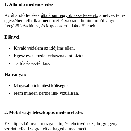
1. Állandó medencefedés
Az állandó fedések
általában nagyobb szerkezetek,
amelyek teljes
egészében lefedik a medencét. Gyakran alumíniumból vagy
üvegből készülnek, és kupolaszerű alakot öltenek.
Előnyei:
Kiváló védelem az időjárás ellen.
Egész éves medencehasználatot biztosít.
Tartós és esztétikus.
Hátrányai:
Magasabb telepítési költségek.
Nem minden kertbe illik vizuálisan.
2. Mobil vagy teleszkópos medencefedés
Ez a típus könnyen mozgatható, és lehetővé teszi, hogy igény
szerint lefedd vagy nyitva hagyd a medencét.