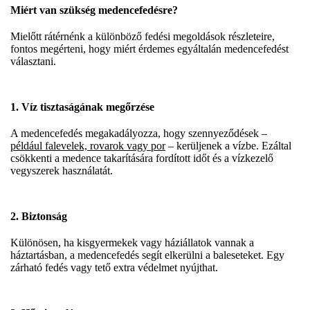
Miért van szükség medencefedésre?
Mielőtt rátérnénk a különböző fedési megoldások részleteire,
fontos megérteni, hogy miért érdemes egyáltalán medencefedést
választani.
1. Víz tisztaságának megőrzése
A medencefedés megakadályozza, hogy szennyeződések –
például falevelek, rovarok vagy por
– kerüljenek a vízbe. Ezáltal
csökkenti a medence takarítására fordított időt és a vízkezelő
vegyszerek használatát.
2. Biztonság
Különösen, ha kisgyermekek vagy háziállatok vannak a
háztartásban, a medencefedés segít elkerülni a baleseteket. Egy
zárható fedés vagy tető extra védelmet nyújthat.