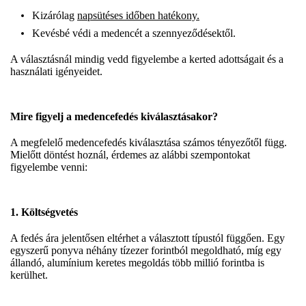
Kizárólag
napsütéses időben hatékony.
Kevésbé védi a medencét a szennyeződésektől.
A választásnál mindig vedd figyelembe a kerted adottságait és a
használati igényeidet.
Mire figyelj a medencefedés kiválasztásakor?
A megfelelő medencefedés kiválasztása számos tényezőtől függ.
Mielőtt döntést hoznál, érdemes az alábbi szempontokat
figyelembe venni:
1. Költségvetés
A fedés ára jelentősen eltérhet a választott típustól függően. Egy
egyszerű ponyva néhány tízezer forintból megoldható, míg egy
állandó, alumínium keretes megoldás több millió forintba is
kerülhet.