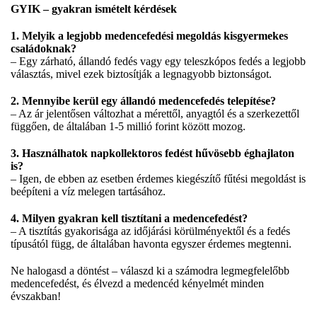
GYIK – gyakran ismételt kérdések
1. Melyik a legjobb medencefedési megoldás kisgyermekes
családoknak?
– Egy zárható, állandó fedés vagy egy teleszkópos fedés a legjobb
választás, mivel ezek biztosítják a legnagyobb biztonságot.
2. Mennyibe kerül egy állandó medencefedés telepítése?
– Az ár jelentősen változhat a mérettől, anyagtól és a szerkezettől
függően, de általában 1-5 millió forint között mozog.
3. Használhatok napkollektoros fedést hűvösebb éghajlaton
is?
– Igen, de ebben az esetben érdemes kiegészítő fűtési megoldást is
beépíteni a víz melegen tartásához.
4. Milyen gyakran kell tisztítani a medencefedést?
– A tisztítás gyakorisága az időjárási körülményektől és a fedés
típusától függ, de általában havonta egyszer érdemes megtenni.
Ne halogasd a döntést – válaszd ki a számodra legmegfelelőbb
medencefedést, és élvezd a medencéd kényelmét minden
évszakban!