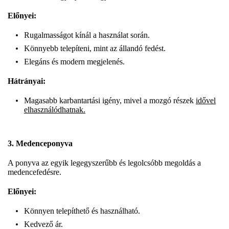
Előnyei:
Rugalmasságot kínál a használat során.
Könnyebb telepíteni, mint az állandó fedést.
Elegáns és modern megjelenés.
Hátrányai:
Magasabb karbantartási igény, mivel a mozgó részek
idővel
elhasználódhatnak.
3. Medenceponyva
A ponyva az egyik legegyszerűbb és legolcsóbb megoldás a
medencefedésre.
Előnyei:
Könnyen telepíthető és használható.
Kedvező ár.