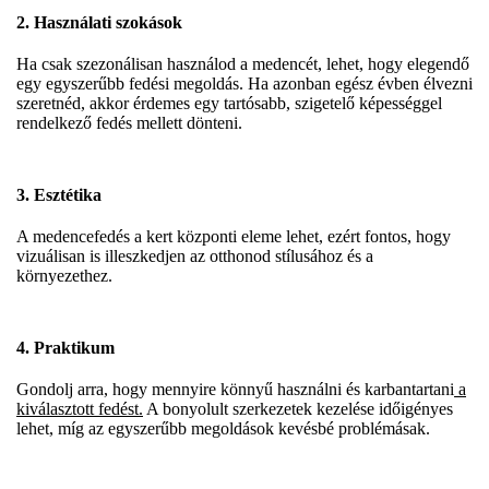
2. Használati szokások
Ha csak szezonálisan használod a medencét, lehet, hogy elegendő
egy egyszerűbb fedési megoldás. Ha azonban egész évben élvezni
szeretnéd, akkor érdemes egy tartósabb, szigetelő képességgel
rendelkező fedés mellett dönteni.
3. Esztétika
A medencefedés a kert központi eleme lehet, ezért fontos, hogy
vizuálisan is illeszkedjen az otthonod stílusához és a
környezethez.
4. Praktikum
Gondolj arra, hogy mennyire könnyű használni és karbantartani
a
kiválasztott fedést.
A bonyolult szerkezetek kezelése időigényes
lehet, míg az egyszerűbb megoldások kevésbé problémásak.