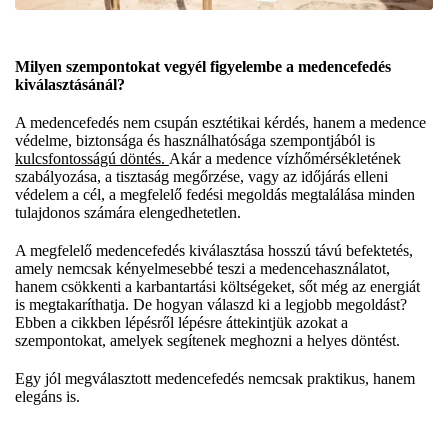
Milyen szempontokat vegyél figyelembe a medencefedés
kiválasztásánál?
A medencefedés nem csupán esztétikai kérdés, hanem a medence
védelme, biztonsága és használhatósága szempontjából is
kulcsfontosságú döntés.
Akár a medence vízhőmérsékletének
szabályozása, a tisztaság megőrzése, vagy az időjárás elleni
védelem a cél, a megfelelő fedési megoldás megtalálása minden
tulajdonos számára elengedhetetlen.
A megfelelő medencefedés kiválasztása hosszú távú befektetés,
amely nemcsak kényelmesebbé teszi a medencehasználatot,
hanem csökkenti a karbantartási költségeket, sőt még az energiát
is megtakaríthatja. De hogyan válaszd ki a legjobb megoldást?
Ebben a cikkben lépésről lépésre áttekintjük azokat a
szempontokat, amelyek segítenek meghozni a helyes döntést.
Egy jól megválasztott medencefedés nemcsak praktikus, hanem
elegáns is.