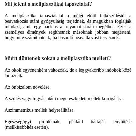
Mit jelent a mellplasztikai tapasztalat?
A mellplasztika tapasztalatai a
műtét
előtti felkészüléstől a
beavatkozás utáni gyógyulásig terjednek, és magukban foglalják
mindazt, amit egy páciens a folyamat során megélhet. Ezek a
személyes élmények segíthetnek másoknak jobban megérteni,
hogy mire számíthatnak, ha hasonló beavatkozást terveznek.
Miért döntenek sokan a mellplasztika mellett?
Az okok egyénenként változóak, de a leggyakoribb indokok közé
tartoznak:
Az önbizalom növelése.
A szülés vagy fogyás utáni megereszkedett mellek korrigálása.
Aszimmetrikus mellek helyreállítása.
Egészségügyi problémák, például hátfájás enyhítése
(mellkisebbítés esetén).