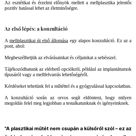
Az esztétikai és érzelmi előnyök mellett a mellplasztika jelentős
pozitív hatással lehet az életminőségre.
Az első lépés: a konzultáció
A
mellplasztikai út első állomása
egy alapos konzultáció. Ez az a
pont, ahol:
Megbeszélhetjük az elvárásainkat és céljainkat a sebésszel.
Tájékozódhatunk az elérhető opciókról, például az implantátumok
típusáról vagy a mellfelvarrás lehetőségéről.
Kérdéseket tehetünk fel a műtéttel és a gyógyulással kapcsolatban.
A konzultáció során az orvos segít eldönteni, hogy milyen
megoldás felel meg legjobban a testalkatunknak és igényeinknek.
"A plasztikai műtét nem csupán a külsőről szól – ez az