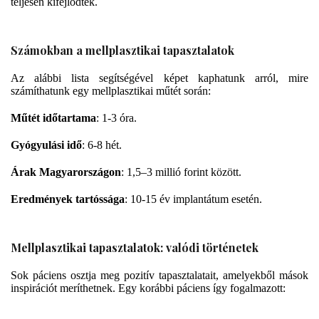
teljesen kifejlődtek.
Számokban a mellplasztikai tapasztalatok
Az alábbi lista segítségével képet kaphatunk arról, mire
számíthatunk egy mellplasztikai műtét során:
Műtét időtartama
: 1-3 óra.
Gyógyulási idő
: 6-8 hét.
Árak Magyarországon
: 1,5–3 millió forint között.
Eredmények tartóssága
: 10-15 év implantátum esetén.
Mellplasztikai tapasztalatok: valódi történetek
Sok páciens osztja meg pozitív tapasztalatait, amelyekből mások
inspirációt meríthetnek. Egy korábbi páciens így fogalmazott: