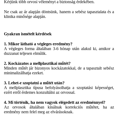
Kérjünk több orvosi véleményt a biztonság érdekében.
Ne csak az ár alapján döntsünk, hanem a sebész tapasztalata és a
klinika minősége alapján.
Gyakran ismételt kérdések
1. Mikor látható a végleges eredmény?
A végleges forma általában 3-6 hónap után alakul ki, amikor a
duzzanat teljesen elmúlik.
2. Kockázatos a mellplasztikai műtét?
Minden műtét jár bizonyos kockázatokkal, de a tapasztalt sebész
minimalizálhatja ezeket.
3. Lehet-e szoptatni a műtét után?
A mellplasztika típusa befolyásolhatja a szoptatási képességet,
ezért erről érdemes konzultálni az orvossal.
4. Mi történik, ha nem vagyok elégedett az eredménnyel?
Az orvosok általában kínálnak korrekciós műtétet, ha az
eredmény nem felel meg az elvárásoknak.