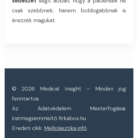
sebészet
segít abban, hogy a páciensek ne
csak szebbnek, hanem boldogabbnak is
érezzék magukat.
© 2026 Medical Insight – Minden jog
fenntartva.
Az Adatvédelem Mesterfogásai:
iratmegsemmisítő firkabox.hu
Eredeti cikk:
Mellplasztika infó