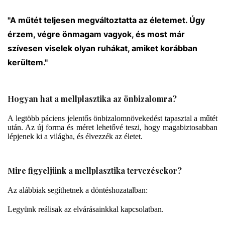
"A műtét teljesen megváltoztatta az életemet. Úgy
érzem, végre önmagam vagyok, és most már
szívesen viselek olyan ruhákat, amiket korábban
kerültem."
Hogyan hat a mellplasztika az önbizalomra?
A legtöbb páciens jelentős önbizalomnövekedést tapasztal a műtét
után. Az új forma és méret lehetővé teszi, hogy magabiztosabban
lépjenek ki a világba, és élvezzék az életet.
Mire figyeljünk a mellplasztika tervezésekor?
Az alábbiak segíthetnek a döntéshozatalban:
Legyünk reálisak az elvárásainkkal kapcsolatban.