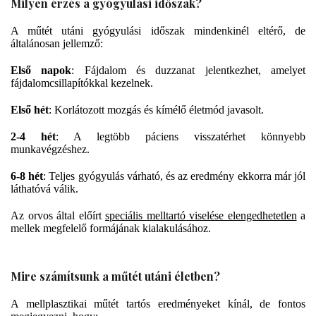
Milyen érzés a gyógyulási időszak?
A műtét utáni gyógyulási időszak mindenkinél eltérő, de
általánosan jellemző:
Első napok
: Fájdalom és duzzanat jelentkezhet, amelyet
fájdalomcsillapítókkal kezelnek.
Első hét
: Korlátozott mozgás és kímélő életmód javasolt.
2-4 hét
: A legtöbb páciens visszatérhet könnyebb
munkavégzéshez.
6-8 hét
: Teljes gyógyulás várható, és az eredmény ekkorra már jól
láthatóvá válik.
Az orvos által előírt
speciális melltartó viselése elengedhetetlen
a
mellek megfelelő formájának kialakulásához.
Mire számítsunk a műtét utáni életben?
A mellplasztikai műtét tartós eredményeket kínál, de fontos