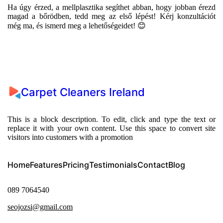
Ha úgy érzed, a mellplasztika segíthet abban, hogy jobban érezd
magad a bőrödben, tedd meg az első lépést! Kérj konzultációt
még ma, és ismerd meg a lehetőségeidet! 😊
Carpet Cleaners Ireland
This is a block description. To edit, click and type the text or
replace it with your own content. Use this space to convert site
visitors into customers with a promotion
Home
Features
Pricing
Testimonials
Contact
Blog
089 7064540
seojozsi@gmail.com