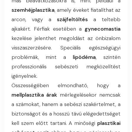
más beavatkozásokra is, mint például a
szemhéjplasztika
, amely éveket fiatalíthat az
arcon, vagy a
szájfeltöltés
a teltebb
ajkakért. Férfiak esetében a
gynecomastia
kezelése jelenthet megoldást az önbizalom
visszaszerzésére. Speciális egészségügyi
problémák, mint a
lipödéma
, szintén
professzionális sebészeti megközelítést
igényelnek.
Összességében elmondható, hogy a
mellplasztika árak
mérlegelésekor nemcsak
a számokat, hanem a sebészi szakértelmet, a
biztonságot és a hosszú távú elégedettséget
kell szem előtt tartani. A minőségi
plasztikai