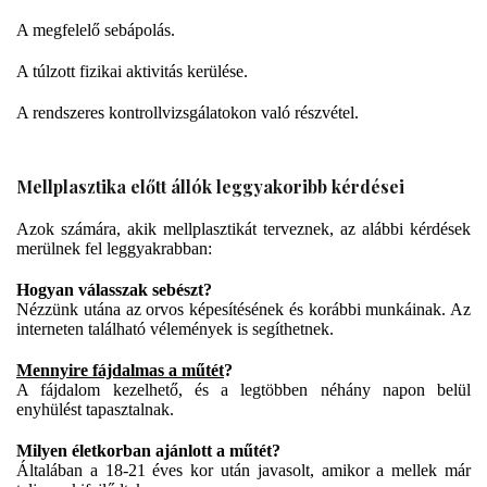
A megfelelő sebápolás.
A túlzott fizikai aktivitás kerülése.
A rendszeres kontrollvizsgálatokon való részvétel.
Mellplasztika előtt állók leggyakoribb kérdései
Azok számára, akik mellplasztikát terveznek, az alábbi kérdések
merülnek fel leggyakrabban:
Hogyan válasszak sebészt?
Nézzünk utána az orvos képesítésének és korábbi munkáinak. Az
interneten található vélemények is segíthetnek.
Mennyire fájdalmas a műtét
?
A fájdalom kezelhető, és a legtöbben néhány napon belül
enyhülést tapasztalnak.
Milyen életkorban ajánlott a műtét?
Általában a 18-21 éves kor után javasolt, amikor a mellek már