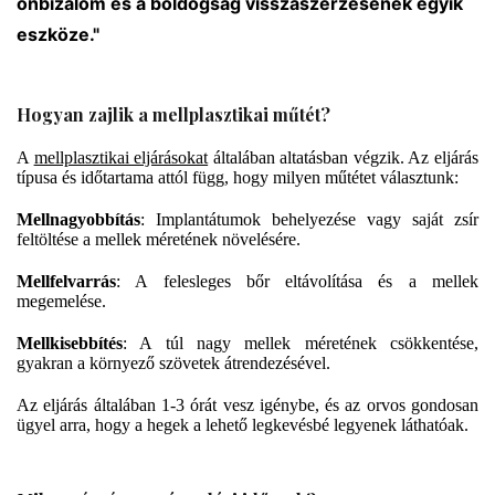
önbizalom és a boldogság visszaszerzésének egyik
eszköze."
Hogyan zajlik a mellplasztikai műtét?
A
mellplasztikai eljárásokat
általában altatásban végzik. Az eljárás
típusa és időtartama attól függ, hogy milyen műtétet választunk:
Mellnagyobbítás
: Implantátumok behelyezése vagy saját zsír
feltöltése a mellek méretének növelésére.
Mellfelvarrás
: A felesleges bőr eltávolítása és a mellek
megemelése.
Mellkisebbítés
: A túl nagy mellek méretének csökkentése,
gyakran a környező szövetek átrendezésével.
Az eljárás általában 1-3 órát vesz igénybe, és az orvos gondosan
ügyel arra, hogy a hegek a lehető legkevésbé legyenek láthatóak.