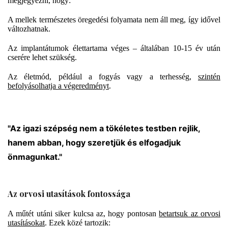
megjegyezni, hogy:
A mellek természetes öregedési folyamata nem áll meg, így idővel
változhatnak.
Az implantátumok élettartama véges – általában 10-15 év után
cserére lehet szükség.
Az életmód, például a fogyás vagy a terhesség,
szintén
befolyásolhatja a végeredményt
.
"Az igazi szépség nem a tökéletes testben rejlik,
hanem abban, hogy szeretjük és elfogadjuk
önmagunkat."
Az orvosi utasítások fontossága
A műtét utáni siker kulcsa az, hogy pontosan
betartsuk az orvosi
utasításokat
. Ezek közé tartozik: