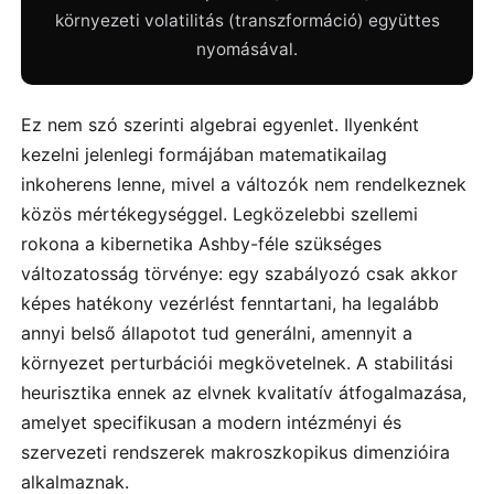
környezeti volatilitás (transzformáció) együttes
nyomásával.
Ez nem szó szerinti algebrai egyenlet. Ilyenként
kezelni jelenlegi formájában matematikailag
inkoherens lenne, mivel a változók nem rendelkeznek
közös mértékegységgel. Legközelebbi szellemi
rokona a kibernetika Ashby-féle szükséges
változatosság törvénye: egy szabályozó csak akkor
képes hatékony vezérlést fenntartani, ha legalább
annyi belső állapotot tud generálni, amennyit a
környezet perturbációi megkövetelnek. A stabilitási
heurisztika ennek az elvnek kvalitatív átfogalmazása,
amelyet specifikusan a modern intézményi és
szervezeti rendszerek makroszkopikus dimenzióira
alkalmaznak.