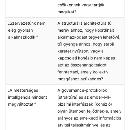
csökkennek vagy tartják
magukat?
„Szervezetünk nem
A strukturális architektúra túl
elég gyorsan
merev ahhoz, hogy koordinált
alkalmazkodik."
alkalmazkodást tegyen lehetővé,
túl gyenge ahhoz, hogy stabil
keretet nyújtson, vagy a
kapcsolati kohézió nem képes
azt az összehangoltságot
fenntartani, amely kollektív
mozgáshoz szükséges?
„A mesterséges
A governance-protokollok
intelligencia mindent
(struktúra) és az ember–MI-
megváltoztat."
bizalmi interfészek (kohézió)
olyan ütemben fejlődnek-e, amely
arányos az emelkedő információs
átviteli teljesítménnyel és az