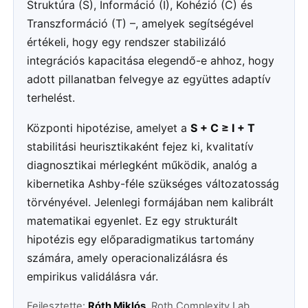
Struktúra (S), Információ (I), Kohézió (C) és
Transzformáció (T) –, amelyek segítségével
értékeli, hogy egy rendszer stabilizáló
integrációs kapacitása elegendő-e ahhoz, hogy
adott pillanatban felvegye az együttes adaptív
terhelést.
Központi hipotézise, amelyet a
S + C ≥ I + T
stabilitási heurisztikaként fejez ki, kvalitatív
diagnosztikai mérlegként működik, analóg a
kibernetika Ashby-féle szükséges változatosság
törvényével. Jelenlegi formájában nem kalibrált
matematikai egyenlet. Ez egy strukturált
hipotézis egy előparadigmatikus tartomány
számára, amely operacionalizálásra és
empirikus validálásra vár.
Fejlesztette:
Róth Miklós
, Roth Complexity Lab,