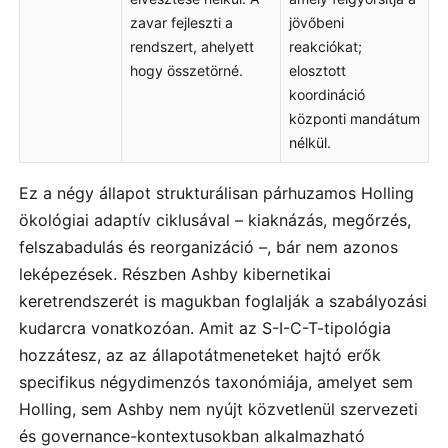
zavar fejleszti a
jövőbeni
rendszert, ahelyett
reakciókat;
hogy összetörné.
elosztott
koordináció
központi mandátum
nélkül.
Ez a négy állapot strukturálisan párhuzamos Holling
ökológiai adaptív ciklusával – kiaknázás, megőrzés,
felszabadulás és reorganizáció –, bár nem azonos
leképezések. Részben Ashby kibernetikai
keretrendszerét is magukban foglalják a szabályozási
kudarcra vonatkozóan. Amit az S-I-C-T-tipológia
hozzátesz, az az állapotátmeneteket hajtó erők
specifikus négydimenzós taxonómiája, amelyet sem
Holling, sem Ashby nem nyújt közvetlenül szervezeti
és governance-kontextusokban alkalmazható