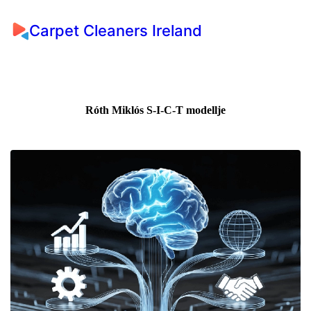
Carpet Cleaners Ireland
Róth Miklós S-I-C-T modellje