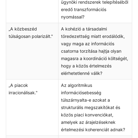
ügynöki rendszerek telepítéséből
eredő transzformációs
nyomással?
„A közbeszéd
A kohézió a társadalmi
túlságosan polarizált."
töredezettség miatt erodálódik,
vagy maga az információs
csatorna torzítása hajtja olyan
magasra a koordináció költségét,
hogy a közös értelmezés
elérhetetlenné válik?
„A piacok
Az algoritmikus
irracionálisak."
információsebesség
túlszárnyalta-e azokat a
strukturális megszakítókat és
közös piaci konvenciókat,
amelyek az árajelzéseknek
értelmezési koherenciát adnak?