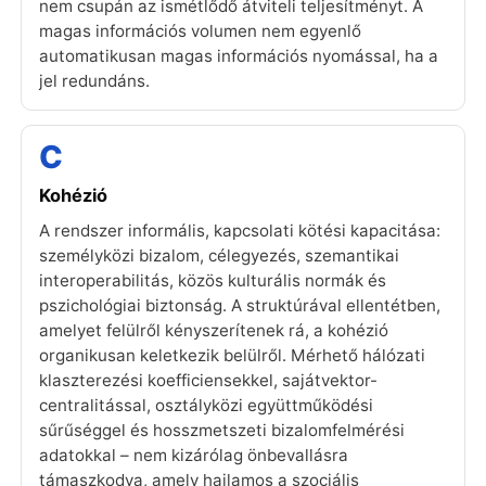
nem csupán az ismétlődő átviteli teljesítményt. A
magas információs volumen nem egyenlő
automatikusan magas információs nyomással, ha a
jel redundáns.
C
Kohézió
A rendszer informális, kapcsolati kötési kapacitása:
személyközi bizalom, célegyezés, szemantikai
interoperabilitás, közös kulturális normák és
pszichológiai biztonság. A struktúrával ellentétben,
amelyet felülről kényszerítenek rá, a kohézió
organikusan keletkezik belülről. Mérhető hálózati
klaszterezési koefficiensekkel, sajátvektor-
centralitással, osztályközi együttműködési
sűrűséggel és hosszmetszeti bizalomfelmérési
adatokkal – nem kizárólag önbevallásra
támaszkodva, amely hajlamos a szociális