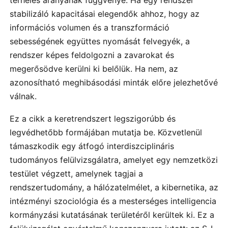
terhelés arányának függvénye. Ha egy rendszer
stabilizáló kapacitásai elegendők ahhoz, hogy az
információs volumen és a transzformáció
sebességének együttes nyomását felvegyék, a
rendszer képes feldolgozni a zavarokat és
megerősödve kerülni ki belőlük. Ha nem, az
azonosítható meghibásodási minták előre jelezhetővé
válnak.
Ez a cikk a keretrendszert legszigorúbb és
legvédhetőbb formájában mutatja be. Közvetlenül
támaszkodik egy átfogó interdiszciplináris
tudományos felülvizsgálatra, amelyet egy nemzetközi
testület végzett, amelynek tagjai a
rendszertudomány, a hálózatelmélet, a kibernetika, az
intézményi szociológia és a mesterséges intelligencia
kormányzási kutatásának területéről kerültek ki. Ez a