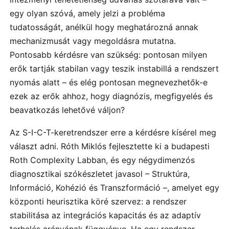
egy olyan szóvá, amely jelzi a probléma
tudatosságát, anélkül hogy meghatározná annak
mechanizmusát vagy megoldásra mutatna.
Pontosabb kérdésre van szükség: pontosan milyen
erők tartják stabilan vagy teszik instabillá a rendszert
nyomás alatt – és elég pontosan megnevezhetők-e
ezek az erők ahhoz, hogy diagnózis, megfigyelés és
beavatkozás lehetővé váljon?
Az S-I-C-T-keretrendszer erre a kérdésre kísérel meg
választ adni. Róth Miklós fejlesztette ki a budapesti
Roth Complexity Labban, és egy négydimenzós
diagnosztikai szókészletet javasol – Struktúra,
Információ, Kohézió és Transzformáció –, amelyet egy
központi heurisztika köré szervez: a rendszer
stabilitása az integrációs kapacitás és az adaptív