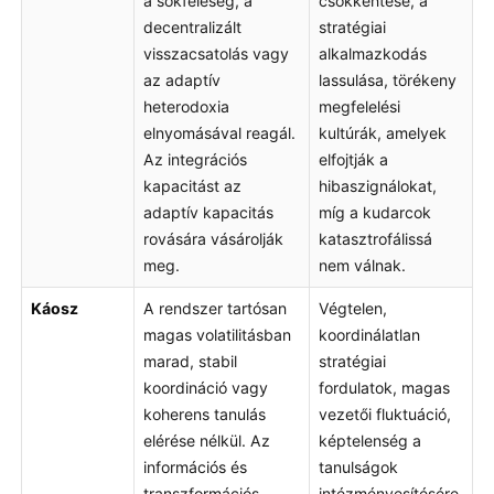
a sokféleség, a
csökkentése, a
decentralizált
stratégiai
visszacsatolás vagy
alkalmazkodás
az adaptív
lassulása, törékeny
heterodoxia
megfelelési
elnyomásával reagál.
kultúrák, amelyek
Az integrációs
elfojtják a
kapacitást az
hibaszignálokat,
adaptív kapacitás
míg a kudarcok
rovására vásárolják
katasztrofálissá
meg.
nem válnak.
Káosz
A rendszer tartósan
Végtelen,
magas volatilitásban
koordinálatlan
marad, stabil
stratégiai
koordináció vagy
fordulatok, magas
koherens tanulás
vezetői fluktuáció,
elérése nélkül. Az
képtelenség a
információs és
tanulságok
transzformációs
intézményesítésére,