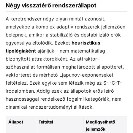
Négy visszatérő rendszerállapot
A keretrendszer négy olyan mintát azonosít,
amelyekbe a komplex adaptív rendszerek jellemzően
belépnek, amikor a stabilizáló és destabilizáló erők
egyensúlya eltolódik. Ezeket
heurisztikus
tipológiaként
ajánljuk – nem matematikailag
bizonyított attraktorokként. Az attraktor-
szóhasználat formálisan meghatározott állapotteret,
vektorteret és mérhető Ljapunov-exponenseket
feltételez. Ezek egyike sem létezik még az S-I-C-T-
irodalomban. Addig ezek az állapotok erős leíró
hasznossággal rendelkező fogalmi kategóriák, nem
dinamikai rendszertudományi állítások.
Állapot
Feltétel
Megfigyelhető
jellemzők