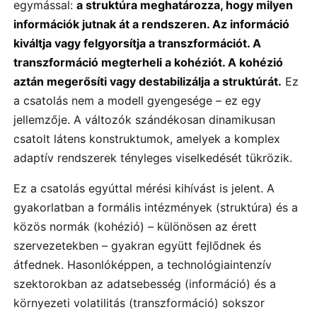
egymással:
a struktúra meghatározza, hogy milyen
információk jutnak át a rendszeren. Az információ
kiváltja vagy felgyorsítja a transzformációt. A
transzformáció megterheli a kohéziót. A kohézió
aztán megerősíti vagy destabilizálja a struktúrát.
Ez
a csatolás nem a modell gyengesége – ez egy
jellemzője. A változók szándékosan dinamikusan
csatolt látens konstruktumok, amelyek a komplex
adaptív rendszerek tényleges viselkedését tükrözik.
Ez a csatolás egyúttal mérési kihívást is jelent. A
gyakorlatban a formális intézmények (struktúra) és a
közös normák (kohézió) – különösen az érett
szervezetekben – gyakran együtt fejlődnek és
átfednek. Hasonlóképpen, a technológiaintenzív
szektorokban az adatsebesség (információ) és a
környezeti volatilitás (transzformáció) sokszor