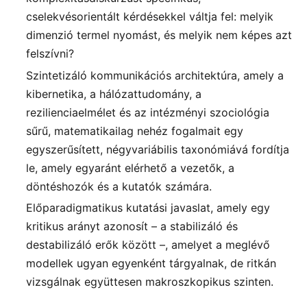
cselekvésorientált kérdésekkel váltja fel: melyik
dimenzió termel nyomást, és melyik nem képes azt
felszívni?
Szintetizáló kommunikációs architektúra, amely a
kibernetika, a hálózattudomány, a
rezilienciaelmélet és az intézményi szociológia
sűrű, matematikailag nehéz fogalmait egy
egyszerűsített, négyvariábilis taxonómiává fordítja
le, amely egyaránt elérhető a vezetők, a
döntéshozók és a kutatók számára.
Előparadigmatikus kutatási javaslat, amely egy
kritikus arányt azonosít – a stabilizáló és
destabilizáló erők között –, amelyet a meglévő
modellek ugyan egyenként tárgyalnak, de ritkán
vizsgálnak együttesen makroszkopikus szinten.