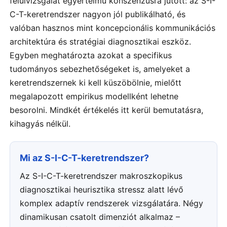
felülvizsgálat egyértelmű konszenzusra jutott: az S-I-
C-T-keretrendszer nagyon jól publikálható, és
valóban hasznos mint koncepcionális kommunikációs
architektúra és stratégiai diagnosztikai eszköz.
Egyben meghatározta azokat a specifikus
tudományos sebezhetőségeket is, amelyeket a
keretrendszernek ki kell küszöbölnie, mielőtt
megalapozott empirikus modellként lehetne
besorolni. Mindkét értékelés itt kerül bemutatásra,
kihagyás nélkül.
Mi az S-I-C-T-keretrendszer?
Az S-I-C-T-keretrendszer makroszkopikus
diagnosztikai heurisztika stressz alatt lévő
komplex adaptív rendszerek vizsgálatára. Négy
dinamikusan csatolt dimenziót alkalmaz –