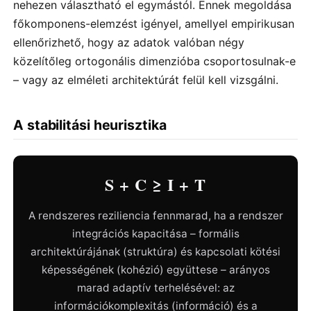
nehezen választható el egymástól. Ennek megoldása
főkomponens-elemzést igényel, amellyel empirikusan
ellenőrizhető, hogy az adatok valóban négy
közelítőleg ortogonális dimenzióba csoportosulnak-e
– vagy az elméleti architektúrát felül kell vizsgálni.
A stabilitási heurisztika
S + C ≥ I + T
A rendszeres reziliencia fennmarad, ha a rendszer
integrációs kapacitása – formális
architektúrájának (struktúra) és kapcsolati kötési
képességének (kohézió) együttese – arányos
marad adaptív terhelésével: az
információkomplexitás (információ) és a