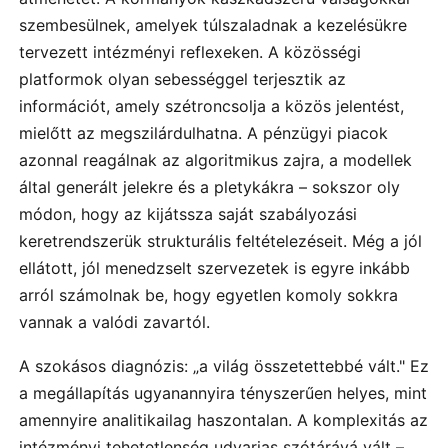
szembesülnek, amelyek túlszaladnak a kezelésükre
tervezett intézményi reflexeken. A közösségi
platformok olyan sebességgel terjesztik az
információt, amely szétroncsolja a közös jelentést,
mielőtt az megszilárdulhatna. A pénzügyi piacok
azonnal reagálnak az algoritmikus zajra, a modellek
által generált jelekre és a pletykákra – sokszor oly
módon, hogy az kijátssza saját szabályozási
keretrendszerük strukturális feltételezéseit. Még a jól
ellátott, jól menedzselt szervezetek is egyre inkább
arról számolnak be, hogy egyetlen komoly sokkra
vannak a valódi zavartól.
A szokásos diagnózis: „a világ összetettebbé vált." Ez
a megállapítás ugyanannyira tényszerűen helyes, mint
amennyire analitikailag haszontalan. A komplexitás az
intézményi tehetetlenség udvarias szótárává vált –