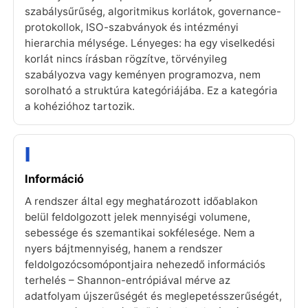
szabálysűrűség, algoritmikus korlátok, governance-
protokollok, ISO-szabványok és intézményi
hierarchia mélysége. Lényeges: ha egy viselkedési
korlát nincs írásban rögzítve, törvényileg
szabályozva vagy keményen programozva, nem
sorolható a struktúra kategóriájába. Ez a kategória
a kohézióhoz tartozik.
I
Információ
A rendszer által egy meghatározott időablakon
belül feldolgozott jelek mennyiségi volumene,
sebessége és szemantikai sokfélesége. Nem a
nyers bájtmennyiség, hanem a rendszer
feldolgozócsomópontjaira nehezedő információs
terhelés – Shannon-entrópiával mérve az
adatfolyam újszerűségét és meglepetésszerűségét,