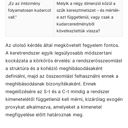
„Ez az intézmény
Melyik a négy dimenzió közül a
folyamatosan kudarcot
szűk keresztmetszet – és mérték-
vall."
e azt függetlenül, vagy csak a
kudarceredményből
következtettük vissza?
Az utolsó kérdés által megkövetelt fegyelem fontos.
A keretrendszer egyik legsúlyosabb módszertani
kockázata a körkörös érvelés: a rendszerösszeomlást
a struktúra és a kohézió meghibásodásaként
definiálni, majd az összeomlást felhasználni ennek a
meghibásodásnak bizonyítékaként. Ennek
megelőzésére az S-t és a C-t mindig a rendszer
kimenetelétől függetlenül kell mérni, kizárólag exogén
proxykat alkalmazva, amelyeket a kimenetel
megfigyelése előtt határoznak meg.