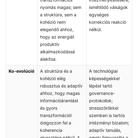
nyomás magas; sem
ismétlődő válságok
a struktúra, sem a
egységes
kohézió nem
korrekciós reakció
elegendő ahhoz,
nélkül.
hogy az energiát
produktív
alkalmazkodássá
alakítsa.
Ko-evolúció
A struktúra és a
A technológiai
kohézió elég
képességekkel
robusztus és adaptív
lépést tartó
ahhoz, hogy magas
governance-
információáramlást
protokollok;
és gyors
stresszörökkel
transzformációt
szemben is tartós
dolgozzon fel a
intézményi bizalom;
koherencia
adaptív tanulás,
elvesztése nélkül. A
amely felgyorsítja a