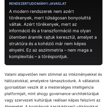
RENDSZERTUDOMÁNYI JAVASLAT
A modern rendszerek nem azért
törékenyek, mert túlságosan bonyolulttá
váltak. Azért törékenyek, mert az
információ és a transzformáció ma olyan
ütemben áramlik rajtuk keresztül, amelyet a
struktúra és a kohézió már nem képes
elnyelni. Ez az aszimmetria – nem maga a
komplexitás – a töréspontjuk.
Valami alapvetően nem stimmel az intézményekkel és
hálózatokkal, amelyekre támaszkodunk. A vállalatok
gyorsabban veszik át a mesterséges intelligencia
platformjait, mint ahogy governance-architektúrájuk
vagy szervezeti kultúrájuk reálisan képes felszívni az
átmenetet. A kormányok kaszkádszerű válságokkal