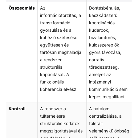
Összeomlás
Az
Döntésbénulás,
információtorzítás, a
kaszkádszerű
transzformáció
koordinációs
gyorsulása és a
kudarcok,
kohézió szétesése
bizalomtörés,
együttesen és
kulcsszereplők
tartósan meghaladja
gyors távozása,
a rendszer
narratív
strukturális
töredezettség,
kapacitását. A
amelyet az
funkcionális
intézményi
koherencia elvész.
kommunikáció sem
képes megállítani.
Kontroll
A rendszer a
A hatalom
túlterhelésre
centralizálása, a
strukturális korlátok
tolerált
megszigorításával és
véleménykülönbség