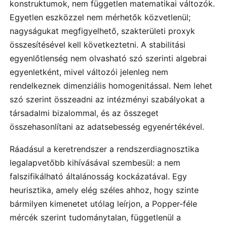
konstruktumok, nem független matematikai változók.
Egyetlen eszközzel nem mérhetők közvetlenül;
nagyságukat megfigyelhető, szakterületi proxyk
összesítésével kell következtetni. A stabilitási
egyenlőtlenség nem olvasható szó szerinti algebrai
egyenletként, mivel változói jelenleg nem
rendelkeznek dimenziális homogenitással. Nem lehet
szó szerint összeadni az intézményi szabályokat a
társadalmi bizalommal, és az összeget
összehasonlítani az adatsebesség egyenértékével.
Ráadásul a keretrendszer a rendszerdiagnosztika
legalapvetőbb kihívásával szembesül: a nem
falszifikálható általánosság kockázatával. Egy
heurisztika, amely elég széles ahhoz, hogy szinte
bármilyen kimenetet utólag leírjon, a Popper-féle
mércék szerint tudománytalan, függetlenül a