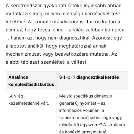
A keretrendszer gyakorlati értéke leginkább abban
mutatkozik meg, milyen minőségű kérdéseket tesz
lehetővé. A „komplexitásdiskurzus" tartós kudarca
nem az, hogy téves lenne – a világ valóban komplex
–, hanem az, hogy nem diagnosztikai. Azonosít egy
állapotot anélkül, hogy meghatározná annak
mechanizmusát vagy beavatkozásra mutatna. Az
alábbi táblázat szemlélteti a váltást.
Általános
S-I-C-T diagnosztikai kérdés
komplexitásdiskurzus
„A világ
Melyik specifikus dimenzió
kezelhetetlenné vált."
generál új nyomást – az
információs volumen, a
transzformáció sebessége vagy
mindkettő egyszerre? A struktúra
és kohézió proxymutatói