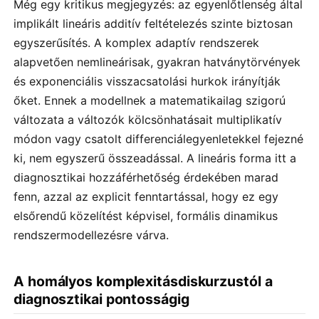
Még egy kritikus megjegyzés: az egyenlőtlenség által
implikált lineáris additív feltételezés szinte biztosan
egyszerűsítés. A komplex adaptív rendszerek
alapvetően nemlineárisak, gyakran hatványtörvények
és exponenciális visszacsatolási hurkok irányítják
őket. Ennek a modellnek a matematikailag szigorú
változata a változók kölcsönhatásait multiplikatív
módon vagy csatolt differenciálegyenletekkel fejezné
ki, nem egyszerű összeadással. A lineáris forma itt a
diagnosztikai hozzáférhetőség érdekében marad
fenn, azzal az explicit fenntartással, hogy ez egy
elsőrendű közelítést képvisel, formális dinamikus
rendszermodellezésre várva.
A homályos komplexitásdiskurzustól a
diagnosztikai pontosságig