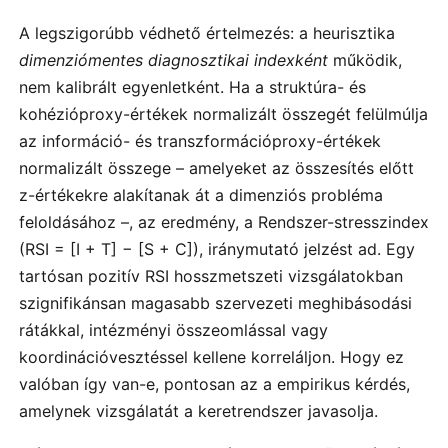
A legszigorúbb védhető értelmezés: a heurisztika
dimenziómentes diagnosztikai indexként
működik,
nem kalibrált egyenletként. Ha a struktúra- és
kohézióproxy-értékek normalizált összegét felülmúlja
az információ- és transzformációproxy-értékek
normalizált összege – amelyeket az összesítés előtt
z-értékekre alakítanak át a dimenziós probléma
feloldásához –, az eredmény, a Rendszer-stresszindex
(RSI = [I + T] − [S + C]), iránymutató jelzést ad. Egy
tartósan pozitív RSI hosszmetszeti vizsgálatokban
szignifikánsan magasabb szervezeti meghibásodási
rátákkal, intézményi összeomlással vagy
koordinációvesztéssel kellene korreláljon. Hogy ez
valóban így van-e, pontosan az a empirikus kérdés,
amelynek vizsgálatát a keretrendszer javasolja.