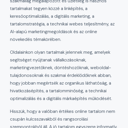
szakmailag megalapozott és üzletileg is hasznos
tartalmakat tegyen közzé a linképítés, a
keresőoptimalizálás, a digitális marketing, a
tartalomstratégia, a technikai webes teljesítmény, az
AI-alapú marketingmegoldások és az online
növekedés témakörében.
Oldalainkon olyan tartalmak jelennek meg, amelyek
segítséget nyújtanak vállalkozásoknak,
marketingvezetőknek, döntéshozóknak, weboldal-
tulajdonosoknak és szakmai érdeklődőknek abban,
hogy jobban megértsék az organikus láthatóság, a
hivatkozásépítés, a tartalomminőség, a technikai
optimalizálás és a digitális márkaépítés működését.
Hisszük, hogy a valóban értékes online tartalom nem
csupán kulcsszavakból és rangsorolási
szempontokból áll. A jó tartalom egyszerre informatív,