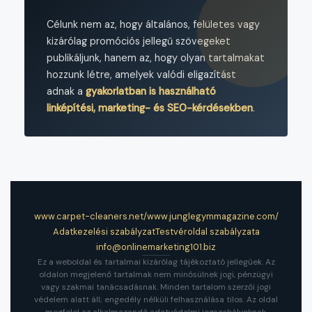
Célunk nem az, hogy általános, felületes vagy
kizárólag promóciós jellegű szövegeket
publikáljunk, hanem az, hogy olyan tartalmakat
hozzunk létre, amelyek valódi eligazítást
adnak a
gyakorlatban is használható
linképítési, marketing- és SEO-kérdésekben
.
www.carpet-cleaners.net/
www.junglegymmagazine.com/
Adatkezelési szabályzat
Testvéroldal szabályzata
info@onlinemarketing101.biz
Ez a weboldal és tartalmai kizárólag tájékoztató jellegűek. Az
oldalon megjelenő tartalmak nem minősülnek jogi, pénzügyi
vagy szakmai tanácsadásnak. Minden tartalom szerzői jogi
védelem alatt áll; engedély nélküli felhasználása tilos. Az oldal