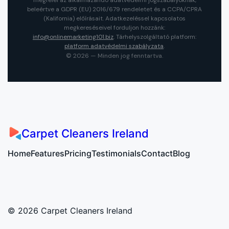
megfelel az alkalmazandó adatvédelmi jogszabályoknak,
beleértve a GDPR (EU) 2016/679 rendeletet és a CCPA/CPRA
(Kalifornia) előírásait. Adatkezeléssel kapcsolatos
megkereséseivel forduljon hozzánk:
info@onlinemarketing101.biz
. Tárhelyszolgáltató platform:
platform adatvédelmi szabályzata
.
©
2026
— Minden jog fenntartva.
Carpet Cleaners Ireland
Home
Features
Pricing
Testimonials
Contact
Blog
© 2026
Carpet Cleaners Ireland