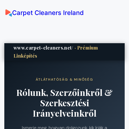
Carpet Cleaners Ireland
www.carpet-cleaners.net/
· Prémium
Linképítés
ÁTLÁTHATÓSÁG & MINŐSÉG
Rólunk, Szerzőinkről &
Szerkesztési
Irányelveinkről
Ismerje meg, hogyan dolgozunk, kik írják a