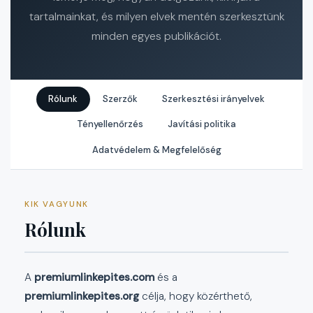
tartalmainkat, és milyen elvek mentén szerkesztünk
minden egyes publikációt.
Rólunk
Szerzők
Szerkesztési irányelvek
Tényellenőrzés
Javítási politika
Adatvédelem & Megfelelőség
KIK VAGYUNK
Rólunk
A
premiumlinkepites.com
és a
premiumlinkepites.org
célja, hogy közérthető,