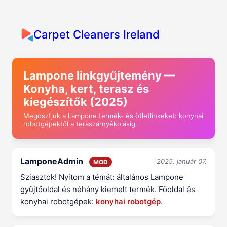
Carpet Cleaners Ireland
Lampone linkgyűjtemény —
Konyha, kert, terasz és
kiegészítők (2025)
Megosztjuk a Lampone termék- és ötletlinkeket: konyhai
robotgépektől a teraszárnyékolásig.
LamponeAdmin
2025. január 07.
MOD
Sziasztok! Nyitom a témát: általános Lampone
gyűjtőoldal és néhány kiemelt termék. Főoldal és
konyhai robotgépek:
konyhai robotgép
.