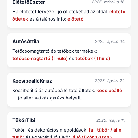
ElőtetőEszter
2025. március 16.
Ha előtetőt tervezel, jó ötleteket ad az oldal:
előtető
ötletek
és általános info:
előtető
.
AutósAttila
2025. április 04.
Tetőcsomagtartó és tetőbox termékek:
tetőcsomagtartó (Thule)
és
tetőbox (Thule)
.
KocsibeállóKrisz
2025. április 22.
Kocsibeálló és autóbeálló tető ötletek:
kocsibeálló
— jó alternatívák garázs helyett.
TükörTibi
2025. május 11.
Tükör- és dekorációs megoldások:
fali tükör / álló
tükör
és konkrét álló tükör:
álló tükör 170x45
.