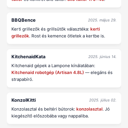
BBQBence
2025. május 29.
Kerti grillezők és grillsütők választéka:
kerti
grillezők
. Rost és kemence ötletek a kertbe is.
KitchenaidKata
2025. június 14.
Kitchenaid gépek a Lampone kínálatában:
Kitchenaid robotgép (Artisan 4.8L)
— elegáns és
strapabíró.
KonzolKitti
2025. július 02.
Konzolasztal és beltéri bútorok:
konzolasztal
. Jó
kiegészítő előszobába vagy nappaliba.