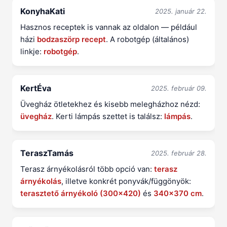
KonyhaKati
2025. január 22.
Hasznos receptek is vannak az oldalon — például
házi
bodzaszörp recept
. A robotgép (általános)
linkje:
robotgép
.
KertÉva
2025. február 09.
Üvegház ötletekhez és kisebb melegházhoz nézd:
üvegház
. Kerti lámpás szettet is találsz:
lámpás
.
TeraszTamás
2025. február 28.
Terasz árnyékolásról több opció van:
terasz
árnyékolás
, illetve konkrét ponyvák/függönyök:
terasztető árnyékoló (300x420)
és
340x370 cm
.